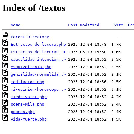
Index of /textos
Name
Last modified
Size
De
Parent Directory
Estractos-de-locura.php
Estractos-de-locuraO..>
causalidad-intencion..>
esquizofrenia.php
genialidad-normalida..>
meditacion.php
mi-opinion-horoscopo..>
miedo-valor.php
poema-Mila.php
poemas.php
vida-muerte.php