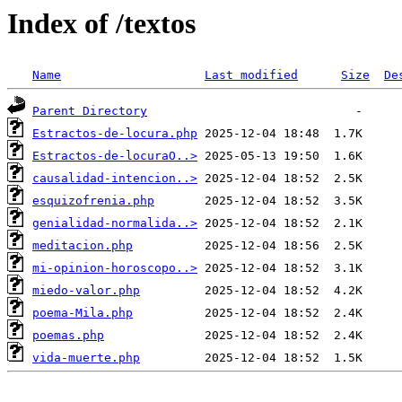
Index of /textos
Name
Last modified
Size
De
Parent Directory
Estractos-de-locura.php
Estractos-de-locuraO..>
causalidad-intencion..>
esquizofrenia.php
genialidad-normalida..>
meditacion.php
mi-opinion-horoscopo..>
miedo-valor.php
poema-Mila.php
poemas.php
vida-muerte.php